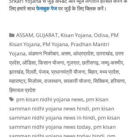
Srkari Yojana से जुड़े अपडेट और व्‍यूज लगातार हासिल करने के
लिए हमारे साथ
फेसबुक पेज
पर जुड़ें के ल‍िए क्‍ल‍िक करें।
Categories
ASSAM
,
GUJARAT
,
Kisan Yojana
,
Odisa
,
PM
Kisan Yojana
,
PM Yojana
,
Pradhan Mantri
Yojana
,
अंडमान निकोबार
,
असम
,
आंध्रप्रदेश
,
उतराखंड
,
उत्तर
प्रदेश
,
ओडिसा
,
किसान योजना
,
गूजरात
,
छतीसगढ़
,
जम्मू-कश्मीर
,
झारखंड
,
दिल्ली
,
पंजाब
,
प्रधानमंत्री यौजना
,
बिहार
,
मध्य प्रदेश
,
महाराष्ट्र
,
मिज़ोरम
,
राजस्थान
,
सरकारी योजना
,
सिक्किम
,
हरियाणा
,
हिमाचल प्रदेश
Tags
pm kisan nidhi yojana news
,
pm kisan
samman nidhi yojana news hindi
,
pm kisan
samman nidhi yojana news in hindi
,
pm kisan
samman nidhi yojana news today
,
pm kisan
samman nidhi yojana news today hindi
,
pm