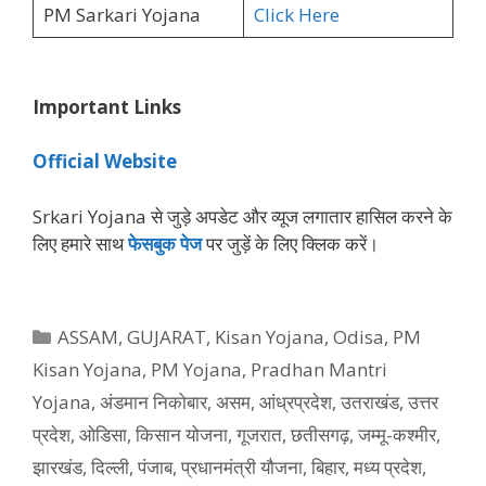
PM Sarkari Yojana
Click Here
Important Links
Official Website
Srkari Yojana से जुड़े अपडेट और व्‍यूज लगातार हासिल करने के
लिए हमारे साथ
फेसबुक पेज
पर जुड़ें के ल‍िए क्‍ल‍िक करें।
Categories
ASSAM
,
GUJARAT
,
Kisan Yojana
,
Odisa
,
PM
Kisan Yojana
,
PM Yojana
,
Pradhan Mantri
Yojana
,
अंडमान निकोबार
,
असम
,
आंध्रप्रदेश
,
उतराखंड
,
उत्तर
प्रदेश
,
ओडिसा
,
किसान योजना
,
गूजरात
,
छतीसगढ़
,
जम्मू-कश्मीर
,
झारखंड
,
दिल्ली
,
पंजाब
,
प्रधानमंत्री यौजना
,
बिहार
,
मध्य प्रदेश
,