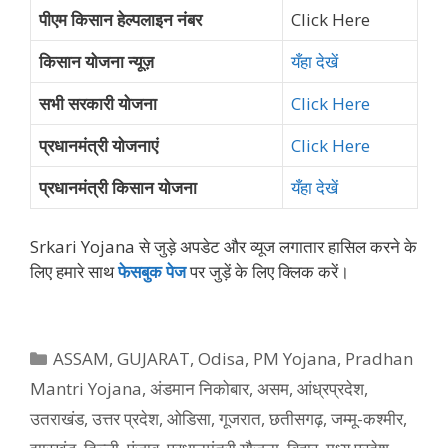
पीएम किसान हेल्पलाइन नंबर
Click Here
किसान योजना न्यूज़
यँहा देखें
सभी सरकारी योजना
Click Here
प्रधानमंत्री योजनाएं
Click Here
प्रधानमंत्री किसान योजना
यँहा देखें
Srkari Yojana से जुड़े अपडेट और व्‍यूज लगातार हासिल करने के
लिए हमारे साथ
फेसबुक पेज
पर जुड़ें के ल‍िए क्‍ल‍िक करें।
Categories
ASSAM
,
GUJARAT
,
Odisa
,
PM Yojana
,
Pradhan
Mantri Yojana
,
अंडमान निकोबार
,
असम
,
आंध्रप्रदेश
,
उतराखंड
,
उत्तर प्रदेश
,
ओडिसा
,
गूजरात
,
छतीसगढ़
,
जम्मू-कश्मीर
,