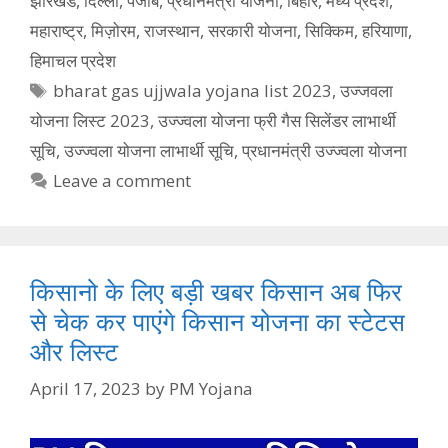
झारखंड
,
दिल्ली
,
पंजाब
,
प्रधानमंत्री यौजना
,
बिहार
,
मध्य प्रदेश
,
महाराष्ट्र
,
मिज़ोरम
,
राजस्थान
,
सरकारी योजना
,
सिक्किम
,
हरियाणा
,
हिमाचल प्रदेश
Tags
bharat gas ujjwala yojana list 2023
,
उज्जवला
योजना लिस्ट 2023
,
उज्ज्वला योजना फ्री गैस सिलेंडर लाभार्थी
सूचि
,
उज्ज्वला योजना लाभार्थी सूचि
,
प्रधानमंत्री उज्ज्वला योजना
Leave a comment
किसानो के लिए बड़ी खबर किसान अब फिर
से चेक कर पाएंगे किसान योजना का स्टेटस
और लिस्ट
April 17, 2023
by
PM Yojana