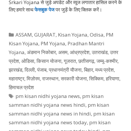
Srkari Yojana से जुड़े अपडेट और व्‍यूज लगातार हासिल करने के
लिए हमारे साथ
फेसबुक पेज
पर जुड़ें के ल‍िए क्‍ल‍िक करें।
Categories
ASSAM
,
GUJARAT
,
Kisan Yojana
,
Odisa
,
PM
Kisan Yojana
,
PM Yojana
,
Pradhan Mantri
Yojana
,
अंडमान निकोबार
,
असम
,
आंध्रप्रदेश
,
उतराखंड
,
उत्तर
प्रदेश
,
ओडिसा
,
किसान योजना
,
गूजरात
,
छतीसगढ़
,
जम्मू-कश्मीर
,
झारखंड
,
दिल्ली
,
पंजाब
,
प्रधानमंत्री यौजना
,
बिहार
,
मध्य प्रदेश
,
महाराष्ट्र
,
मिज़ोरम
,
राजस्थान
,
सरकारी योजना
,
सिक्किम
,
हरियाणा
,
हिमाचल प्रदेश
Tags
pm kisan nidhi yojana news
,
pm kisan
samman nidhi yojana news hindi
,
pm kisan
samman nidhi yojana news in hindi
,
pm kisan
samman nidhi yojana news today
,
pm kisan