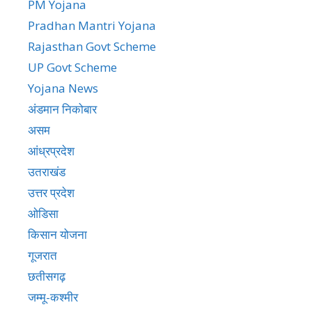
Yojana News
अंडमान निकोबार
असम
आंध्रप्रदेश
उतराखंड
उत्तर प्रदेश
ओडिसा
किसान योजना
गूजरात
छतीसगढ़
जम्मू-कश्मीर
झारखंड
दिल्ली
पंजाब
प्रधानमंत्री यौजना