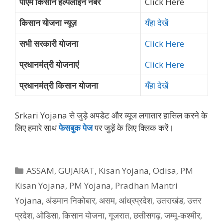
पीएम किसान हेल्पलाइन नंबर
Click Here
किसान योजना न्यूज़
यँहा देखें
सभी सरकारी योजना
Click Here
प्रधानमंत्री योजनाएं
Click Here
प्रधानमंत्री किसान योजना
यँहा देखें
Srkari Yojana से जुड़े अपडेट और व्‍यूज लगातार हासिल करने के
लिए हमारे साथ
फेसबुक पेज
पर जुड़ें के ल‍िए क्‍ल‍िक करें।
Categories
ASSAM
,
GUJARAT
,
Kisan Yojana
,
Odisa
,
PM
Kisan Yojana
,
PM Yojana
,
Pradhan Mantri
Yojana
,
अंडमान निकोबार
,
असम
,
आंध्रप्रदेश
,
उतराखंड
,
उत्तर
प्रदेश
,
ओडिसा
,
किसान योजना
,
गूजरात
,
छतीसगढ़
,
जम्मू-कश्मीर
,