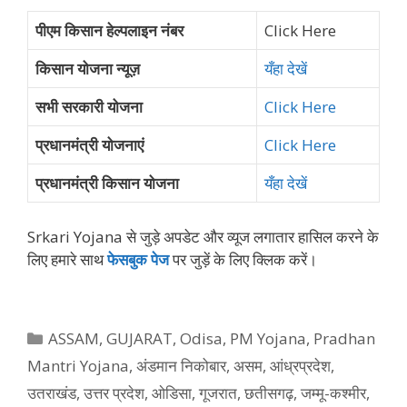
पीएम किसान हेल्पलाइन नंबर
Click Here
किसान योजना न्यूज़
यँहा देखें
सभी सरकारी योजना
Click Here
प्रधानमंत्री योजनाएं
Click Here
प्रधानमंत्री किसान योजना
यँहा देखें
Srkari Yojana से जुड़े अपडेट और व्‍यूज लगातार हासिल करने के
लिए हमारे साथ
फेसबुक पेज
पर जुड़ें के ल‍िए क्‍ल‍िक करें।
Categories
ASSAM
,
GUJARAT
,
Odisa
,
PM Yojana
,
Pradhan
Mantri Yojana
,
अंडमान निकोबार
,
असम
,
आंध्रप्रदेश
,
उतराखंड
,
उत्तर प्रदेश
,
ओडिसा
,
गूजरात
,
छतीसगढ़
,
जम्मू-कश्मीर
,