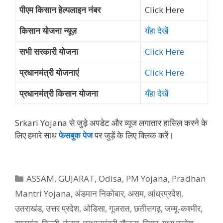
पीएम किसान हेल्पलाइन नंबर
Click Here
किसान योजना न्यूज़
यँहा देखें
सभी सरकारी योजना
Click Here
प्रधानमंत्री योजनाएं
Click Here
प्रधानमंत्री किसान योजना
यँहा देखें
Srkari Yojana से जुड़े अपडेट और व्‍यूज लगातार हासिल करने के
लिए हमारे साथ
फेसबुक पेज
पर जुड़ें के ल‍िए क्‍ल‍िक करें।
Categories
ASSAM
,
GUJARAT
,
Odisa
,
PM Yojana
,
Pradhan
Mantri Yojana
,
अंडमान निकोबार
,
असम
,
आंध्रप्रदेश
,
उतराखंड
,
उत्तर प्रदेश
,
ओडिसा
,
गूजरात
,
छतीसगढ़
,
जम्मू-कश्मीर
,