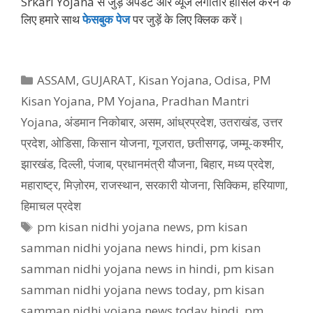
Srkari Yojana से जुड़े अपडेट और व्‍यूज लगातार हासिल करने के
लिए हमारे साथ
फेसबुक पेज
पर जुड़ें के ल‍िए क्‍ल‍िक करें।
Categories
ASSAM
,
GUJARAT
,
Kisan Yojana
,
Odisa
,
PM
Kisan Yojana
,
PM Yojana
,
Pradhan Mantri
Yojana
,
अंडमान निकोबार
,
असम
,
आंध्रप्रदेश
,
उतराखंड
,
उत्तर
प्रदेश
,
ओडिसा
,
किसान योजना
,
गूजरात
,
छतीसगढ़
,
जम्मू-कश्मीर
,
झारखंड
,
दिल्ली
,
पंजाब
,
प्रधानमंत्री यौजना
,
बिहार
,
मध्य प्रदेश
,
महाराष्ट्र
,
मिज़ोरम
,
राजस्थान
,
सरकारी योजना
,
सिक्किम
,
हरियाणा
,
हिमाचल प्रदेश
Tags
pm kisan nidhi yojana news
,
pm kisan
samman nidhi yojana news hindi
,
pm kisan
samman nidhi yojana news in hindi
,
pm kisan
samman nidhi yojana news today
,
pm kisan
samman nidhi yojana news today hindi
,
pm