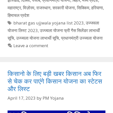
झारखंड
,
दिल्ली
,
पंजाब
,
प्रधानमंत्री यौजना
,
बिहार
,
मध्य प्रदेश
,
महाराष्ट्र
,
मिज़ोरम
,
राजस्थान
,
सरकारी योजना
,
सिक्किम
,
हरियाणा
,
हिमाचल प्रदेश
Tags
bharat gas ujjwala yojana list 2023
,
उज्जवला
योजना लिस्ट 2023
,
उज्ज्वला योजना फ्री गैस सिलेंडर लाभार्थी
सूचि
,
उज्ज्वला योजना लाभार्थी सूचि
,
प्रधानमंत्री उज्ज्वला योजना
Leave a comment
किसानो के लिए बड़ी खबर किसान अब फिर
से चेक कर पाएंगे किसान योजना का स्टेटस
और लिस्ट
April 17, 2023
by
PM Yojana