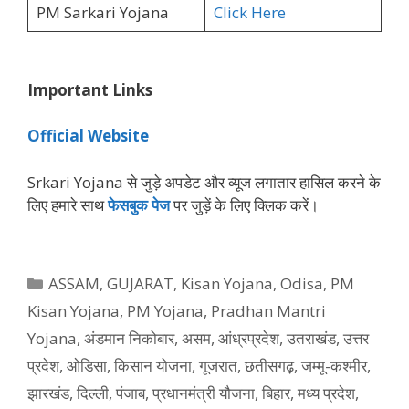
PM Sarkari Yojana
Click Here
Important Links
Official Website
Srkari Yojana से जुड़े अपडेट और व्‍यूज लगातार हासिल करने के
लिए हमारे साथ
फेसबुक पेज
पर जुड़ें के ल‍िए क्‍ल‍िक करें।
Categories
ASSAM
,
GUJARAT
,
Kisan Yojana
,
Odisa
,
PM
Kisan Yojana
,
PM Yojana
,
Pradhan Mantri
Yojana
,
अंडमान निकोबार
,
असम
,
आंध्रप्रदेश
,
उतराखंड
,
उत्तर
प्रदेश
,
ओडिसा
,
किसान योजना
,
गूजरात
,
छतीसगढ़
,
जम्मू-कश्मीर
,
झारखंड
,
दिल्ली
,
पंजाब
,
प्रधानमंत्री यौजना
,
बिहार
,
मध्य प्रदेश
,