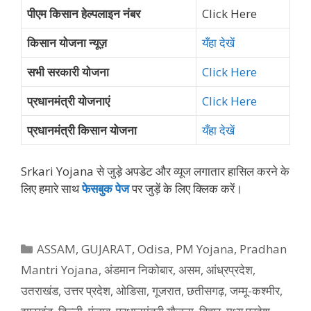
पीएम किसान हेल्पलाइन नंबर
Click Here
किसान योजना न्यूज़
यँहा देखें
सभी सरकारी योजना
Click Here
प्रधानमंत्री योजनाएं
Click Here
प्रधानमंत्री किसान योजना
यँहा देखें
Srkari Yojana से जुड़े अपडेट और व्‍यूज लगातार हासिल करने के
लिए हमारे साथ
फेसबुक पेज
पर जुड़ें के ल‍िए क्‍ल‍िक करें।
Categories
ASSAM
,
GUJARAT
,
Odisa
,
PM Yojana
,
Pradhan
Mantri Yojana
,
अंडमान निकोबार
,
असम
,
आंध्रप्रदेश
,
उतराखंड
,
उत्तर प्रदेश
,
ओडिसा
,
गूजरात
,
छतीसगढ़
,
जम्मू-कश्मीर
,