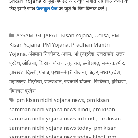
Srkari Yojana से जुड़े अपडेट और व्‍यूज लगातार हासिल करने के
लिए हमारे साथ
फेसबुक पेज
पर जुड़ें के ल‍िए क्‍ल‍िक करें।
Categories
ASSAM
,
GUJARAT
,
Kisan Yojana
,
Odisa
,
PM
Kisan Yojana
,
PM Yojana
,
Pradhan Mantri
Yojana
,
अंडमान निकोबार
,
असम
,
आंध्रप्रदेश
,
उतराखंड
,
उत्तर
प्रदेश
,
ओडिसा
,
किसान योजना
,
गूजरात
,
छतीसगढ़
,
जम्मू-कश्मीर
,
झारखंड
,
दिल्ली
,
पंजाब
,
प्रधानमंत्री यौजना
,
बिहार
,
मध्य प्रदेश
,
महाराष्ट्र
,
मिज़ोरम
,
राजस्थान
,
सरकारी योजना
,
सिक्किम
,
हरियाणा
,
हिमाचल प्रदेश
Tags
pm kisan nidhi yojana news
,
pm kisan
samman nidhi yojana news hindi
,
pm kisan
samman nidhi yojana news in hindi
,
pm kisan
samman nidhi yojana news today
,
pm kisan
samman nidhi yojana news today hindi
,
pm