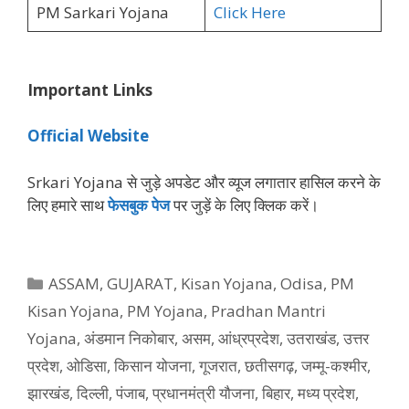
PM Sarkari Yojana
Click Here
Important Links
Official Website
Srkari Yojana से जुड़े अपडेट और व्‍यूज लगातार हासिल करने के
लिए हमारे साथ
फेसबुक पेज
पर जुड़ें के ल‍िए क्‍ल‍िक करें।
Categories
ASSAM
,
GUJARAT
,
Kisan Yojana
,
Odisa
,
PM
Kisan Yojana
,
PM Yojana
,
Pradhan Mantri
Yojana
,
अंडमान निकोबार
,
असम
,
आंध्रप्रदेश
,
उतराखंड
,
उत्तर
प्रदेश
,
ओडिसा
,
किसान योजना
,
गूजरात
,
छतीसगढ़
,
जम्मू-कश्मीर
,
झारखंड
,
दिल्ली
,
पंजाब
,
प्रधानमंत्री यौजना
,
बिहार
,
मध्य प्रदेश
,