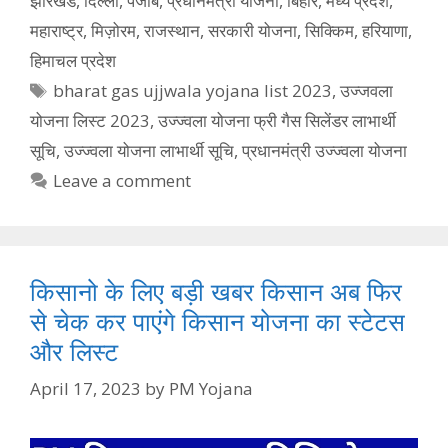
झारखंड
,
दिल्ली
,
पंजाब
,
प्रधानमंत्री यौजना
,
बिहार
,
मध्य प्रदेश
,
महाराष्ट्र
,
मिज़ोरम
,
राजस्थान
,
सरकारी योजना
,
सिक्किम
,
हरियाणा
,
हिमाचल प्रदेश
Tags
bharat gas ujjwala yojana list 2023
,
उज्जवला
योजना लिस्ट 2023
,
उज्ज्वला योजना फ्री गैस सिलेंडर लाभार्थी
सूचि
,
उज्ज्वला योजना लाभार्थी सूचि
,
प्रधानमंत्री उज्ज्वला योजना
Leave a comment
किसानो के लिए बड़ी खबर किसान अब फिर
से चेक कर पाएंगे किसान योजना का स्टेटस
और लिस्ट
April 17, 2023
by
PM Yojana