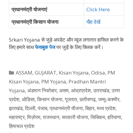
प्रधानमंत्री योजनाएं
Click Here
प्रधानमंत्री किसान योजना
यँहा देखें
Srkari Yojana से जुड़े अपडेट और व्‍यूज लगातार हासिल करने के
लिए हमारे साथ
फेसबुक पेज
पर जुड़ें के ल‍िए क्‍ल‍िक करें।
Categories
ASSAM
,
GUJARAT
,
Kisan Yojana
,
Odisa
,
PM
Kisan Yojana
,
PM Yojana
,
Pradhan Mantri
Yojana
,
अंडमान निकोबार
,
असम
,
आंध्रप्रदेश
,
उतराखंड
,
उत्तर
प्रदेश
,
ओडिसा
,
किसान योजना
,
गूजरात
,
छतीसगढ़
,
जम्मू-कश्मीर
,
झारखंड
,
दिल्ली
,
पंजाब
,
प्रधानमंत्री यौजना
,
बिहार
,
मध्य प्रदेश
,
महाराष्ट्र
,
मिज़ोरम
,
राजस्थान
,
सरकारी योजना
,
सिक्किम
,
हरियाणा
,
हिमाचल प्रदेश