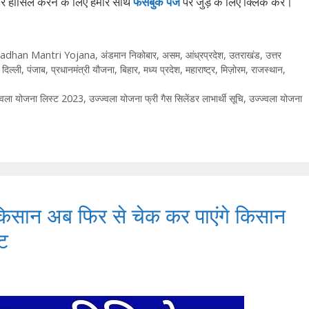
ार हासिल करने के लिए हमारे साथ
फेसबुक पेज
पर जुड़ें के ल‍िए क्‍ल‍िक करें।
adhan Mantri Yojana
,
अंडमान निकोबार
,
असम
,
आंध्रप्रदेश
,
उतराखंड
,
उत्तर
,
दिल्ली
,
पंजाब
,
प्रधानमंत्री यौजना
,
बिहार
,
मध्य प्रदेश
,
महाराष्ट्र
,
मिज़ोरम
,
राजस्थान
,
वला योजना लिस्ट 2023
,
उज्ज्वला योजना फ्री गैस सिलेंडर लाभार्थी सूचि
,
उज्ज्वला योजना
िसान अब फिर से चेक कर पाएंगे किसान
ट