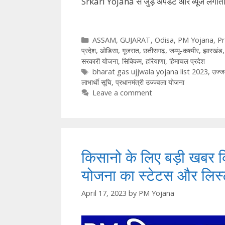
Srkari Yojana से जुड़े अपडेट और व्‍यूज लगात
Categories
ASSAM
,
GUJARAT
,
Odisa
,
PM Yojana
,
Pr
प्रदेश
,
ओडिसा
,
गूजरात
,
छतीसगढ़
,
जम्मू-कश्मीर
,
झारखंड
सरकारी योजना
,
सिक्किम
,
हरियाणा
,
हिमाचल प्रदेश
Tags
bharat gas ujjwala yojana list 2023
,
उज्ज
लाभार्थी सूचि
,
प्रधानमंत्री उज्ज्वला योजना
Leave a comment
किसानो के लिए बड़ी खबर क
योजना का स्टेटस और लिस्
April 17, 2023
by
PM Yojana