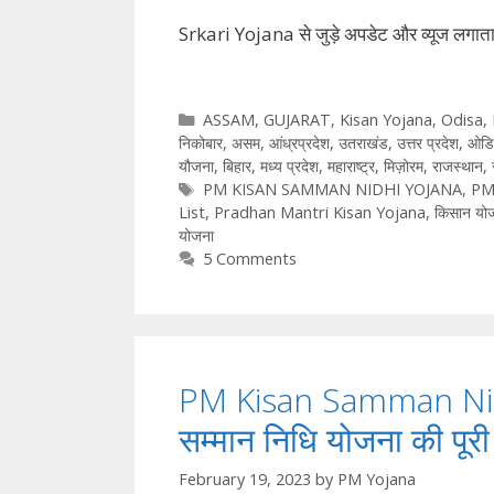
Srkari Yojana से जुड़े अपडेट और व्‍यूज लगात
Categories
ASSAM
,
GUJARAT
,
Kisan Yojana
,
Odisa
,
निकोबार
,
असम
,
आंध्रप्रदेश
,
उतराखंड
,
उत्तर प्रदेश
,
ओडि
यौजना
,
बिहार
,
मध्य प्रदेश
,
महाराष्ट्र
,
मिज़ोरम
,
राजस्थान
,
Tags
PM KISAN SAMMAN NIDHI YOJANA
,
PM
List
,
Pradhan Mantri Kisan Yojana
,
किसान योज
योजना
5 Comments
PM Kisan Samman Nidh
सम्मान निधि योजना की पूर
February 19, 2023
by
PM Yojana