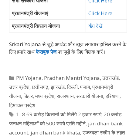
सभी सरकारी योजना
Click Here
प्रधानमंत्री योजनाएं
Click Here
प्रधानमंत्री किसान योजना
यँहा देखें
Srkari Yojana से जुड़े अपडेट और व्‍यूज लगातार हासिल करने के
लिए हमारे साथ
फेसबुक पेज
पर जुड़ें के ल‍िए क्‍ल‍िक करें।
Categories
PM Yojana
,
Pradhan Mantri Yojana
,
उतराखंड
,
उत्तर प्रदेश
,
छतीसगढ़
,
झारखंड
,
दिल्ली
,
पंजाब
,
प्रधानमंत्री
यौजना
,
बिहार
,
मध्य प्रदेश
,
राजस्थान
,
सरकारी योजना
,
हरियाणा
,
हिमाचल प्रदेश
Tags
1- 8.69 करोड़ किसानों को मिलेंगे 2 हजार रुपये
,
20 करोड़
जनधन महिलाओं को 500 रुपये प्रति महीने
,
jan dhan bank
account
,
jan dhan bank khata
,
उज्जवला स्कीम के तहत